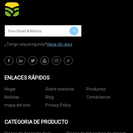
¿Tengo una pregunta?
Haga clic aquí
ENLACES RÁPIDOS
Hogar
Sobre nosotros
Productos
Noticias
Blog
Contáctenos
mapa del sitio
Privacy Policy
CATEGORIA DE PRODUCTO