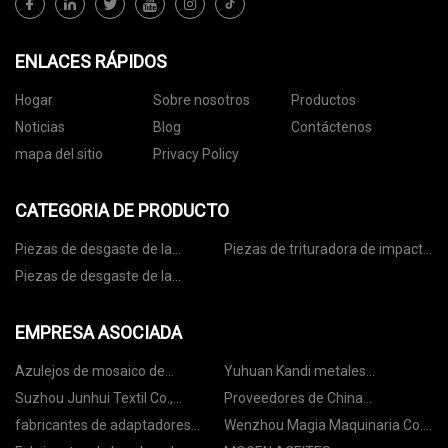
ENLACES RÁPIDOS
Hogar
Sobre nosotros
Productos
Noticias
Blog
Contáctenos
mapa del sitio
Privacy Policy
CATEGORIA DE PRODUCTO
Piezas de desgaste de la
Piezas de trituradora de impacto
trituradora de cono
de piedra
Piezas de desgaste de la
trituradora de mandíbula
EMPRESA ASOCIADA
Azulejos de mosaico de
Yuhuan Kandi metales
cerámica
Productos Co., Ltd
Suzhou Junhui Textil Co.,
Proveedores de China
Limitado
Dispositivo para el cuidado de la
fabricantes de adaptadores
Wenzhou Magia Maquinaria Co.,
piel