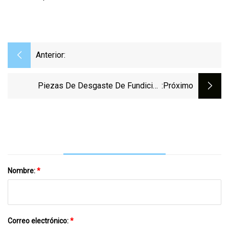
Anterior:
Piezas De Desgaste De Fundición
:próximo
Mn18cr2 Bowl Liner Suit HP300 Piezas
De Desgaste De Trituradora De Cono
Nombre:
*
Correo electrónico:
*