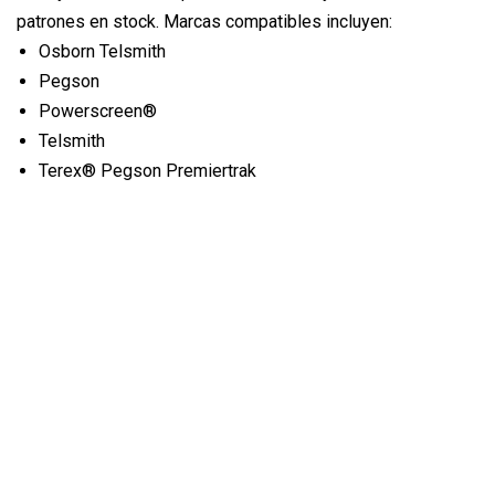
patrones en stock. Marcas compatibles incluyen:
Osborn Telsmith
Pegson
Powerscreen®
Telsmith
Terex® Pegson Premiertrak
McCloskey
caimán
yo hago
Symons
(Los nombres de las marcas OEM se han utilizado solo con
fines de referencia, no implica que las piezas sean del
fabricante original). Ventaja:
Buen rendimiento con baja abrasión, alta resistencia.
Dimensiones precisas
Larga vida útil, reduce el costo para ahorrar tiempo y