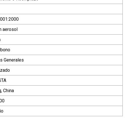
9001:2000
n aerosol
n
rbono
s Generales
izado
STA
, China
00
ño