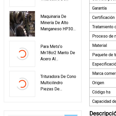
Mandíbula De
Cono / Impacto /
Garantía
Desgaste De Acero
Martillo /
Maquinaria De
Fundido Para
Certificación
Trituradora Piezas
Minería De Alto
Trituradora De
De Desgaste
Tratamiento 
Manganeso HP300
Minería
Mantle Bowl Liner
Proceso de 
Trituradora De Cono
Material
Para Mets'o
Piezas De
Mn18cr2 Manto De
Desgaste Piezas
Paquete de t
Acero Al
De Repuesto
Especificaci
Manganeso Y
Piezas De
Marca comerc
Trituradora De Cono
Repuesto
Multicilindro
Origen
Cóncavas Para
Piezas De
Trituradora De Cono
Código hs
Desgaste
HP200
Contraeje HP3
Capacidad de
Descripci