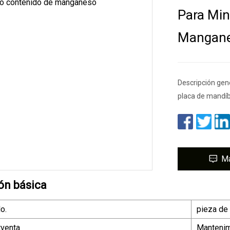
Para Min
Mangan
Descripción gene
placa de mandíb
M
ón básica
o.
pieza de
tventa
Mantenim