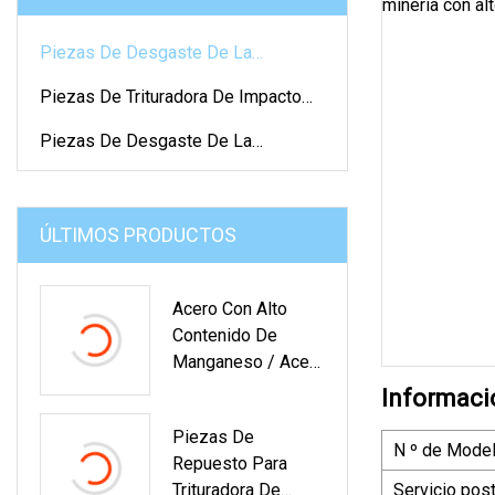
Piezas De Desgaste De La
Trituradora De Cono
Piezas De Trituradora De Impacto
De Piedra
Piezas De Desgaste De La
Trituradora De Mandíbula
ÚLTIMOS PRODUCTOS
Acero Con Alto
Contenido De
Manganeso / Acero
Con Alto Contenido
Informaci
De Cromo/cromo /
Piezas De
Martensítico/Marte
N º de Model
Repuesto Para
Nsita / Cerámica /
Trituradora De
Servicio pos
Mandíbula MMC /