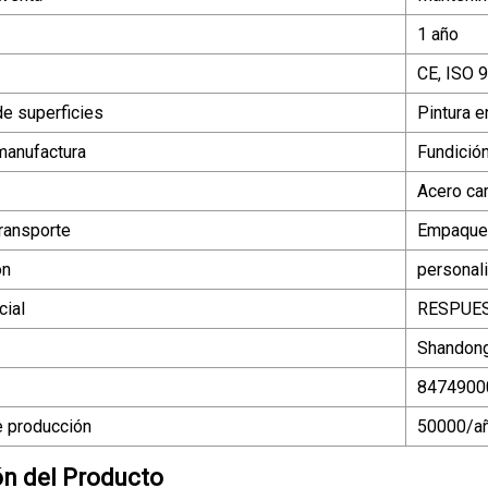
1 año
CE, ISO 
de superficies
Pintura e
manufactura
Fundició
Acero ca
ransporte
Empaque
ón
personal
ial
RESPUE
Shandong
8474900
 producción
50000/a
ón del Producto