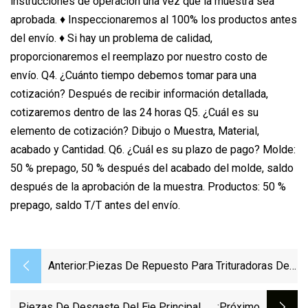
instrucciones de operación una vez que la muestra sea
aprobada. ♦ Inspeccionaremos al 100% los productos antes
del envío. ♦ Si hay un problema de calidad,
proporcionaremos el reemplazo por nuestro costo de
envío. Q4. ¿Cuánto tiempo debemos tomar para una
cotización? Después de recibir información detallada,
cotizaremos dentro de las 24 horas Q5. ¿Cuál es su
elemento de cotización? Dibujo o Muestra, Material,
acabado y Cantidad. Q6. ¿Cuál es su plazo de pago? Molde:
50 % prepago, 50 % después del acabado del molde, saldo
después de la aprobación de la muestra. Productos: 50 %
prepago, saldo T/T antes del envío.
Anterior:
Piezas De Repuesto Para Trituradoras De
Cono Buje Piezas De Desgaste De Cobre
Internas Y Externas
Piezas De Desgaste Del Eje Principal De
:próximo