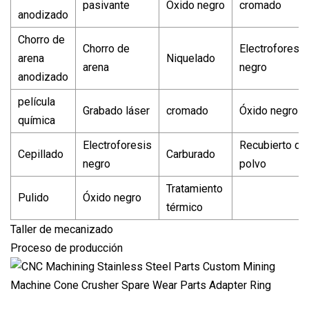
pasivante
Óxido negro
cromado
anodizado
Chorro de
Chorro de
Electroforesis
arena
Niquelado
arena
negro
anodizado
película
Grabado láser
cromado
Óxido negro
química
Electroforesis
Recubierto de
Cepillado
Carburado
negro
polvo
Tratamiento
Pulido
Óxido negro
térmico
Taller de mecanizado
Proceso de producción