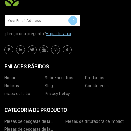
¿Tengo una pregunta?
Haga clic aquí
ENLACES RÁPIDOS
Hogar
Sobre nosotros
Productos
Noticias
Blog
Contáctenos
mapa del sitio
Privacy Policy
CATEGORIA DE PRODUCTO
Piezas de desgaste de la
Piezas de trituradora de impacto
trituradora de cono
de piedra
Piezas de desgaste de la