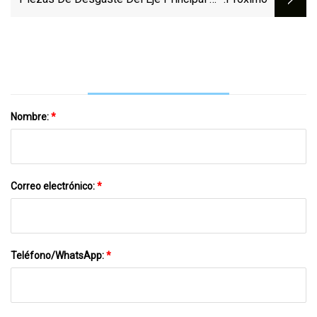
La Trituradora De Cono De 7 Pies Para La
Máquina Trituradora
Nombre:
*
Correo electrónico:
*
Teléfono/WhatsApp:
*