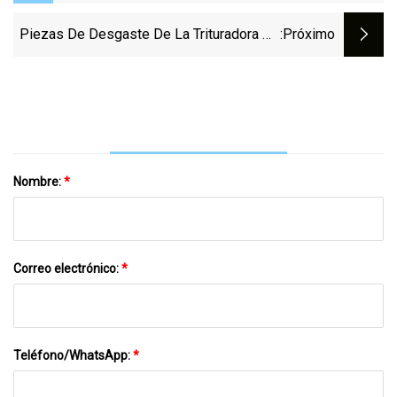
Martillos/piezas De Repuesto De
Trituradora De Cono Con Alta Resistencia Al
Piezas De Desgaste De La Trituradora De
:próximo
Desgaste
Cono/Piezas De Acero Con Alto Contenido
De Manganeso/Piezas De Maquinaria
Minera
Nombre:
*
Correo electrónico:
*
Teléfono/WhatsApp:
*