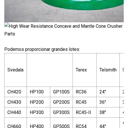
Podemos proporcionar grandes lotes:
Svedala
Terex
Telsmith
Sy
CH420
HP100
GP100S
RC36
24"
2'
CH430
HP200
GP200S
RC45
36"
3'
CH440
HP300
GP300S
RC45-II
38"
4'
48
CH660
HP400
GP500S
RC54
44"