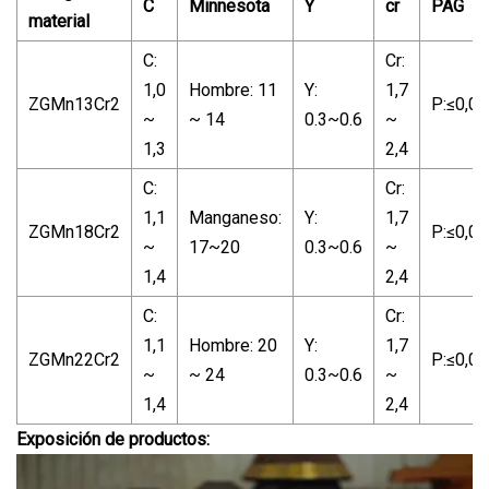
C
Minnesota
Y
cr
PAG
material
C:
Cr:
1,0
Hombre: 11
Y:
1,7
ZGMn13Cr2
P:≤0,05
~
~ 14
0.3~0.6
~
1,3
2,4
C:
Cr:
1,1
Manganeso:
Y:
1,7
ZGMn18Cr2
P:≤0,05
~
17~20
0.3~0.6
~
1,4
2,4
C:
Cr:
1,1
Hombre: 20
Y:
1,7
ZGMn22Cr2
P:≤0,05
~
~ 24
0.3~0.6
~
1,4
2,4
Exposición de productos: