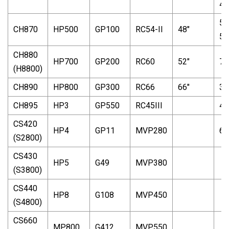
4¼
51
CH870
HP500
GP100
RC54-II
48"
5½
CH880
HP700
GP200
RC60
52"
7'
(H8800)
CH890
HP800
GP300
RC66
66"
36
CH895
HP3
GP550
RC45III
48
CS420
HP4
GP11
MVP280
66
(S2800)
CS430
HP5
G49
MVP380
(S3800)
CS440
HP8
G108
MVP450
(S4800)
CS660
MP800
G412
MVP550